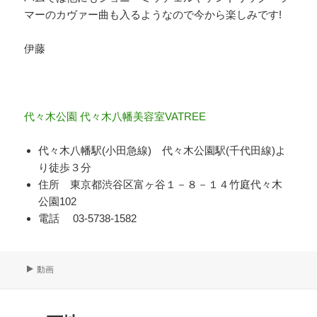
マーのカヴァー曲も入るようなので今から楽しみです!
伊藤
代々木公園 代々木八幡美容室VATREE
代々木八幡駅(小田急線) 代々木公園駅(千代田線)よ
り徒歩３分
住所 東京都渋谷区富ヶ谷１－８－１４竹庭代々木
公園102
電話 03-5738-1582
フ
動画
ォ
ー
マ