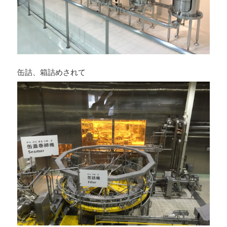
缶詰、箱詰めされて