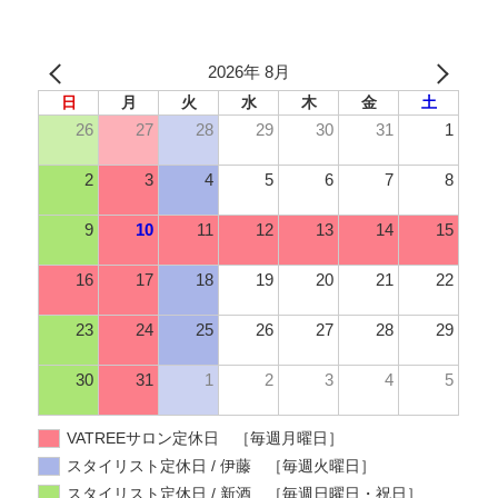
2026年 8月
日
月
火
水
木
金
土
26
27
28
29
30
31
1
2
3
4
5
6
7
8
9
10
11
12
13
14
15
16
17
18
19
20
21
22
23
24
25
26
27
28
29
30
31
1
2
3
4
5
VATREEサロン定休日 ［毎週月曜日］
スタイリスト定休日 / 伊藤 ［毎週火曜日］
スタイリスト定休日 / 新酒 ［毎週日曜日・祝日］