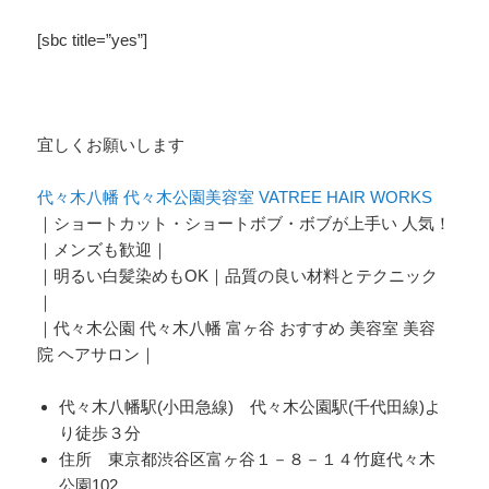
[sbc title=”yes”]
宜しくお願いします
代々木八幡 代々木公園美容室 VATREE HAIR WORKS
｜ショートカット・ショートボブ・ボブが上手い 人気！
｜メンズも歓迎｜
｜明るい白髪染めもOK｜品質の良い材料とテクニック
｜
｜代々木公園 代々木八幡 富ヶ谷 おすすめ 美容室 美容
院 ヘアサロン｜
代々木八幡駅(小田急線) 代々木公園駅(千代田線)よ
り徒歩３分
住所 東京都渋谷区富ヶ谷１－８－１４竹庭代々木
公園102