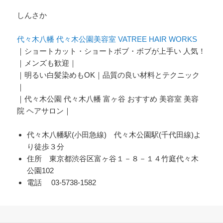
しんさか
代々木八幡 代々木公園美容室 VATREE HAIR WORKS
｜ショートカット・ショートボブ・ボブが上手い 人気！
｜メンズも歓迎｜
｜明るい白髪染めもOK｜品質の良い材料とテクニック
｜
｜代々木公園 代々木八幡 富ヶ谷 おすすめ 美容室 美容
院 ヘアサロン｜
代々木八幡駅(小田急線) 代々木公園駅(千代田線)よ
り徒歩３分
住所 東京都渋谷区富ヶ谷１－８－１４竹庭代々木
公園102
電話 03-5738-1582