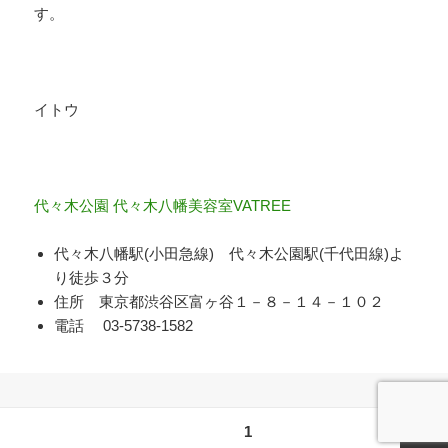
す。
イトウ
代々木公園 代々木八幡美容室VATREE
代々木八幡駅(小田急線) 代々木公園駅(千代田線)よ
り徒歩３分
住所 東京都渋谷区富ヶ谷１－８－１４－１０２
電話 03-5738-1582
投
ページ
1
稿