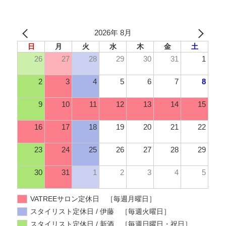
2026年 8月
日
月
火
水
木
金
土
26
27
28
29
30
31
1
2
3
4
5
6
7
8
9
10
11
12
13
14
15
16
17
18
19
20
21
22
23
24
25
26
27
28
29
30
31
1
2
3
4
5
VATREEサロン定休日 ［毎週月曜日］
スタイリスト定休日 / 伊藤 ［毎週火曜日］
スタイリスト定休日 / 新酒 ［毎週日曜日・祝日］