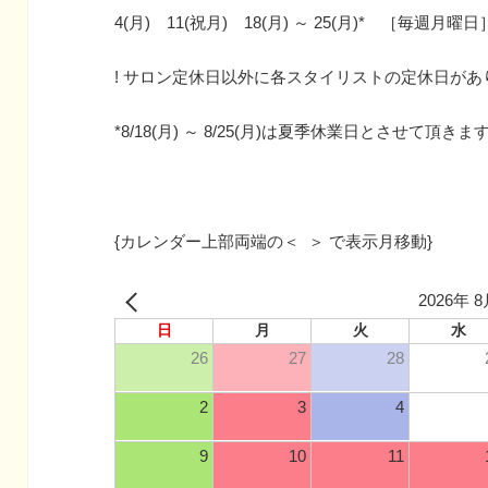
4(月) 11(祝月) 18(月) ～ 25(月)* ［毎週月曜日
! サロン定休日以外に各スタイリストの定休日があ
*8/18(月) ～ 8/25(月)は夏季休業日とさせて頂きま
{カレンダー上部両端の＜ ＞ で表示月移動}
2026年 
日
月
火
水
26
27
28
2
3
4
9
10
11