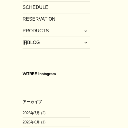
SCHEDULE
RESERVATION
サ
PRODUCTS
ブ
サ
メ
旧BLOG
ブ
ニ
メ
ュ
ニ
ー
ュ
を
ー
展
VATREE
Instagram
を
開
展
開
アーカイブ
2026年7月
(2)
2026年6月
(1)