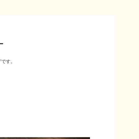
ー
グです。