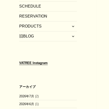
SCHEDULE
RESERVATION
サ
PRODUCTS
ブ
サ
メ
旧BLOG
ブ
ニ
メ
ュ
ニ
ー
ュ
を
ー
展
VATREE
Instagram
を
開
展
開
アーカイブ
2026年7月
(2)
2026年6月
(1)