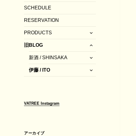
SCHEDULE
RESERVATION
サ
PRODUCTS
ブ
サ
メ
旧BLOG
ブ
ニ
サ
メ
ュ
新酒 / SHINSAKA
ブ
ニ
ー
サ
メ
ュ
を
伊藤 / ITO
ブ
ニ
ー
展
メ
ュ
を
開
ニ
ー
展
ュ
を
開
ー
展
VATREE
Instagram
を
開
展
開
アーカイブ