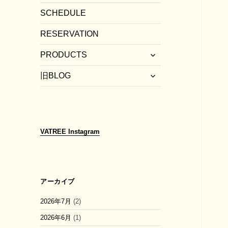
SCHEDULE
RESERVATION
サ
PRODUCTS
ブ
サ
メ
旧BLOG
ブ
ニ
メ
ュ
ニ
ー
ュ
を
ー
展
VATREE
Instagram
を
開
展
開
アーカイブ
2026年7月
(2)
2026年6月
(1)