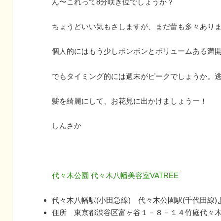
ん〜これって8分咲き位でしょうか？
ちょうどいい気もさしますが、まだ蕾も多々あり
個人的にはもう少しボンボンとボリュームある満
でもタイミング的には週末がピークでしょうか。
髪を綺麗にして、お花見に出かけましょうー！
しんさか
代々木公園 代々木八幡美容室VATREE
代々木八幡駅(小田急線) 代々木公園駅(千代田線
住所 東京都渋谷区富ヶ谷１－８－１４竹庭代々木公