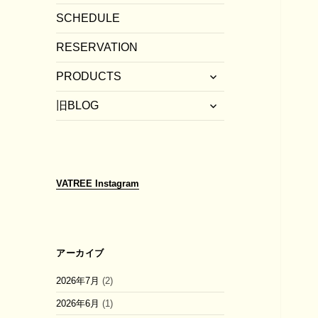
SCHEDULE
RESERVATION
サ
PRODUCTS
ブ
サ
メ
旧BLOG
ブ
ニ
メ
ュ
ニ
ー
ュ
を
ー
展
VATREE
Instagram
を
開
展
開
アーカイブ
2026年7月
(2)
2026年6月
(1)