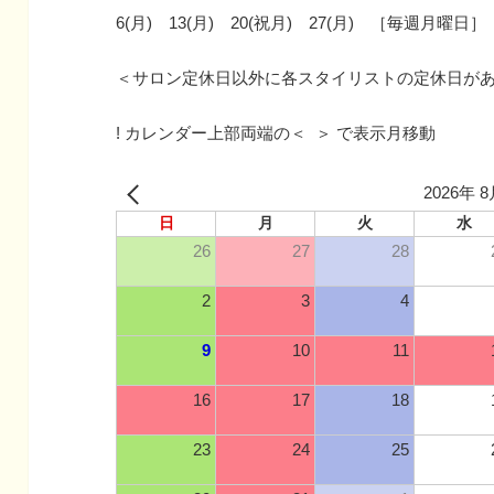
6(月) 13(月) 20(祝月) 27(月) ［毎週月曜日］
＜サロン定休日以外に各スタイリストの定休日が
! カレンダー上部両端の＜ ＞ で表示月移動
2026年 
日
月
火
水
26
27
28
2
3
4
9
10
11
16
17
18
23
24
25