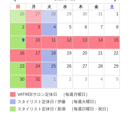
日
月
火
水
木
金
土
26
27
28
29
30
31
1
2
3
4
5
6
7
8
9
10
11
12
13
14
15
16
17
18
19
20
21
22
23
24
25
26
27
28
29
30
31
1
2
3
4
5
VATREEサロン定休日 ［毎週月曜日］
スタイリスト定休日 / 伊藤 ［毎週火曜日］
スタイリスト定休日 / 新酒 ［毎週日曜日・祝日］