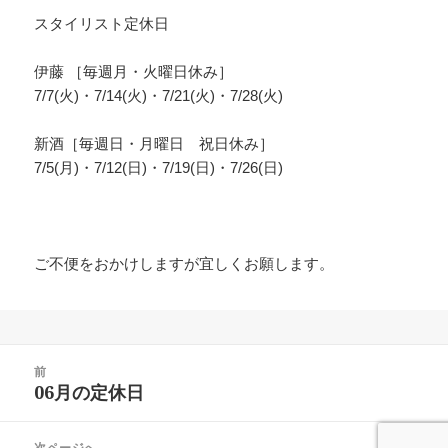
スタイリスト定休日
伊藤 ［毎週月・火曜日休み］
7/7(火)・7/14(火)・7/21(火)・7/28(火)
新酒［毎週日・月曜日 祝日休み］
7/5(月)・7/12(日)・7/19(日)・7/26(日)
ご不便をおかけしますが宜しくお願します。
投
前
稿
06月の定休日
前
ナ
の
ビ
投
次ページへ